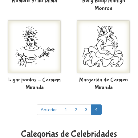
Romero Britto Dilma
Betty Boop Marilyn
Monroe
Ligar pontos - Carmem
Margarida de Carmen
Miranda
Miranda
Anterior
1
2
3
4
Categorias de Celebridades