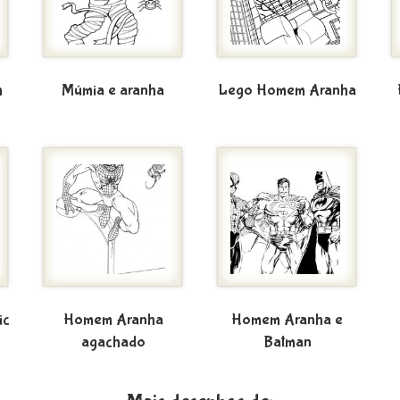
m
Múmia e aranha
Lego Homem Aranha
ic
Homem Aranha
Homem Aranha e
agachado
Batman