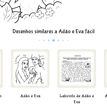
Desenhos similares a Adão e Eva fácil
o
Adão e Eva
Labirinto de Adão e
A
Eva