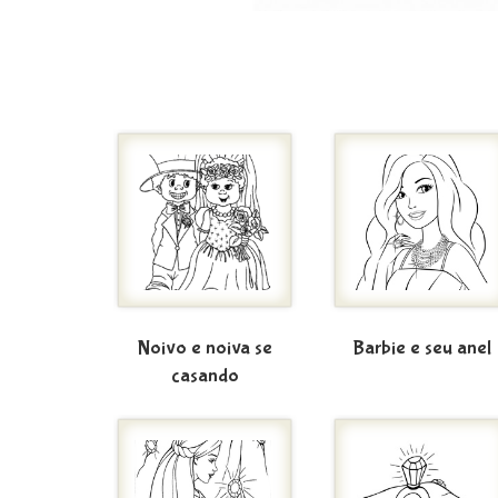
Noivo e noiva se
Barbie e seu anel
casando