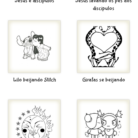
Jesus e discípulos
Jesus lavando os pés dos
discípulos
Lilo beijando Stitch
Girafas se beijando