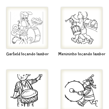
Garfield tocando tambor
Menininho tocando tambor