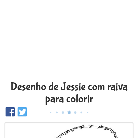
Desenho de Jessie com raiva
para colorir