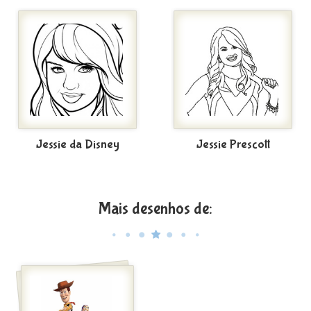
Jessie da Disney
Jessie Prescott
Mais desenhos de: