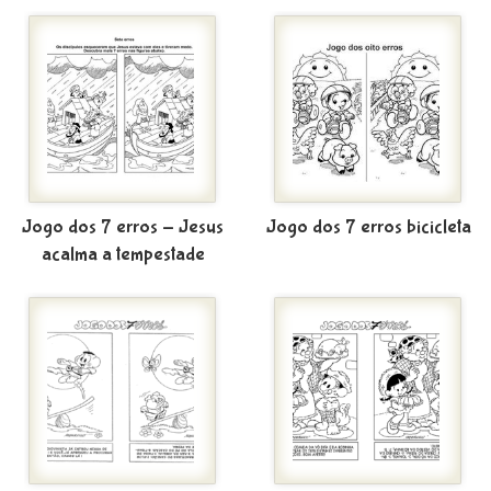
Jogo dos 7 erros - Jesus
Jogo dos 7 erros bicicleta
acalma a tempestade