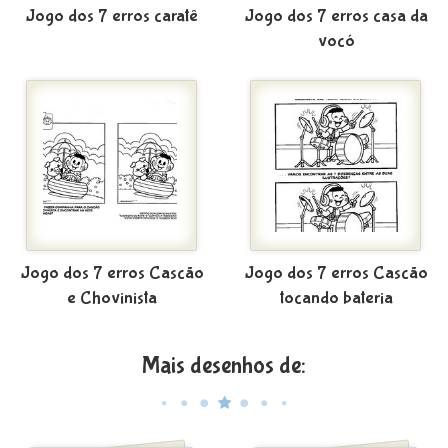
Jogo dos 7 erros caratê
Jogo dos 7 erros casa da
vocó
Jogo dos 7 erros Cascão
Jogo dos 7 erros Cascão
e Chovinista
tocando bateria
Mais desenhos de: