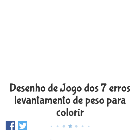
Desenho de Jogo dos 7 erros
levantamento de peso para
colorir