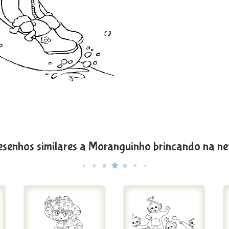
senhos similares a Moranguinho brincando na n