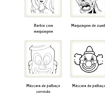
Barbie com
Maquiagem de zumb
maquiagem
Máscara de palhaço
Máscara de palhaç
sorrindo