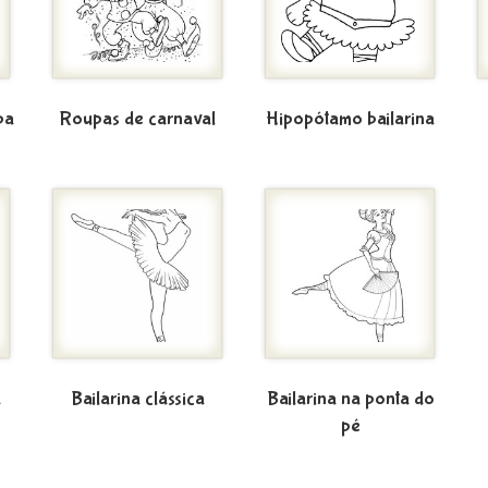
pa
Roupas de carnaval
Hipopótamo bailarina
a
Bailarina clássica
Bailarina na ponta do
pé