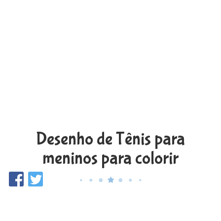
Desenho de Tênis para
meninos para colorir