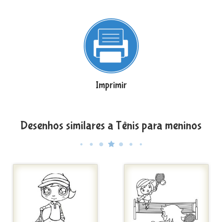
Imprimir
Desenhos similares a Tênis para meninos