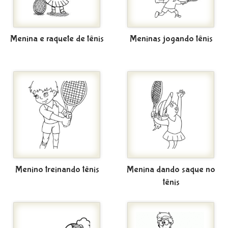
Menina e raquete de tênis
Meninas jogando tênis
Menino treinando tênis
Menina dando saque no
tênis