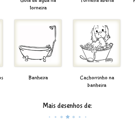
Gota de água na
Torneira aberta
torneira
os
Banheira
Cachorrinho na
banheira
Mais desenhos de: