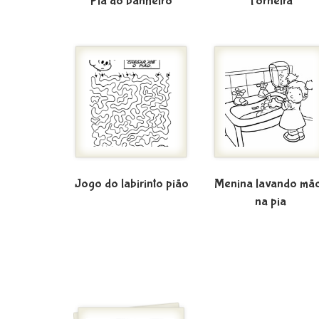
Pia do banheiro
Torneira
Jogo do labirinto pião
Menina lavando mã
na pia