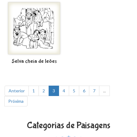
Selva cheia de leões
Anterior
1
2
3
4
5
6
7
...
Próxima
Categorias de Paisagens