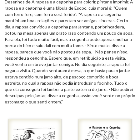
Desenhos de A raposa e a cegonha para colorir, pintar e imprimir. A
raposa e a cegonha é uma fábula de Esopo, cuja moral é: "Quem
com ferro fere, com ferro será ferido": "A raposa e a cegonha
mantinham boas relações e pareciam ser amigas sinceras. Certo
dia, a raposa convidou a cegonha para jantar e, por brincadeira,
botou na mesa apenas um prato raso contendo um pouco de sopa.
Para ela, foi tudo muito fácil, mas a cegonha pode apenas molhar a
ponta do bico e saiu dali com muita fome. - Sinto muito, disse a
raposa, parece que você não gostou da sopa. - Não pense nisso,
respondeu a cegonha. Espero que, em retribuição a esta visita,
você venha em breve jantar comigo. No dia seguinte, a raposa foi
pagar a visita. Quando sentaram à mesa, o que havia para o jantar
estava contido num jarro alto, de pescoço comprido e boca
estreita, no qual a raposa não podia introduzir o focinho. Tudo o
que ela conseguiu foi lamber a parte externa do jarro. - Não pedirei
desculpas pelo jantar, disse a cegonha, assim você sente no próprio
estomago o que senti ontem."