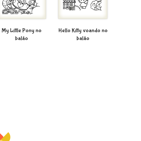
My Little Pony no
Hello Kitty voando no
balão
balão