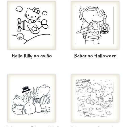
Hello Kitty no avião
Babar no Halloween