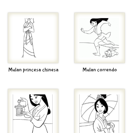
Mulan princesa chinesa
Mulan correndo