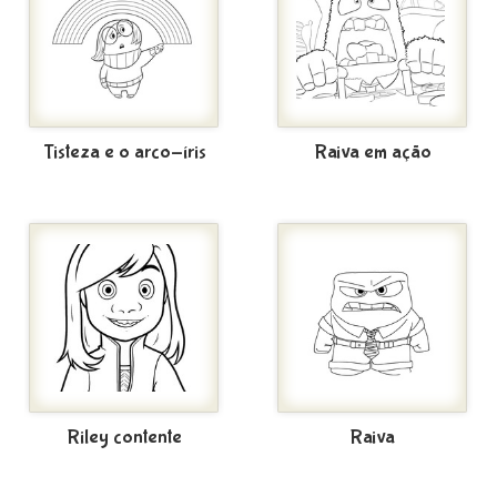
Tisteza e o arco-íris
Raiva em ação
Riley contente
Raiva