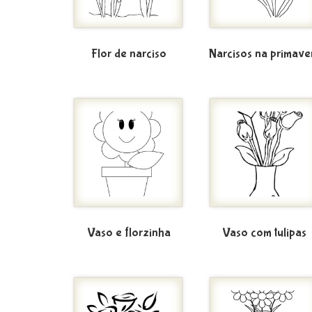
Flor de narciso
Narcisos na primave
Vaso e florzinha
Vaso com tulipas