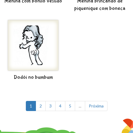
Menina com bonito vestido
Menina brincando de
piquenique com boneca
Dodói no bumbum
1
2
3
4
5
...
Próxima