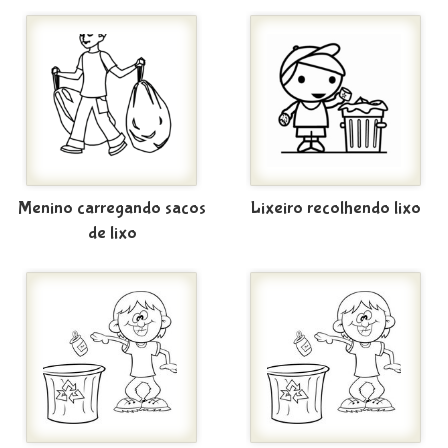
Menino carregando sacos
Lixeiro recolhendo lixo
de lixo